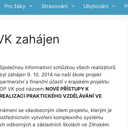
Pro žáky
Stravování
Ubytování
P
VK zahájen
Společnou informativní schůzkou všech realizátorů
byl zahájen 9. 10. 2014 na naší škole projekt
p
artnerství s finanční účastí v krajském projektu
OP VK
pod názvem
NOVÉ PŘÍSTUPY K
REALIZACI PRAKTICKÉHO VZDĚLÁVÁNÍ VE
seznámeni se všeobecným cílem projektu, kterým je
rostřednictvím vytvoření komplexního systému
ích odborných a základních školách ve Zlínském