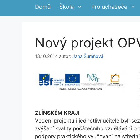
Domů
Škola
Pro uchazeče
Nový projekt OP
13.10.2014
autor:
Jana Šuráňová
ZLÍNSKÉM KRAJI
Vedení projektu i jednotliví učitelé byli 
zvýšení kvality počátečního vzdělávání p
podpory praktického vyučování na středn