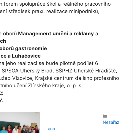
ch forem spolupráce škol a reálného pracovního
ení středisek praxí, realizace minipodniků,
ch oborů
Management umění a reklamy
a
ích
oborů gastronomie
ice a Luhačovice
na jeho realizaci se bude pilotně podílet 6
ou: SPŠOA Uherský Brod, SŠPHZ Uherské Hradiště,
užeb Vizovice, Krajské centrum dalšího profesního
ího učení Zlínského kraje, o. p. s..
Kč
č
Rubriky
Nezařaz
ené