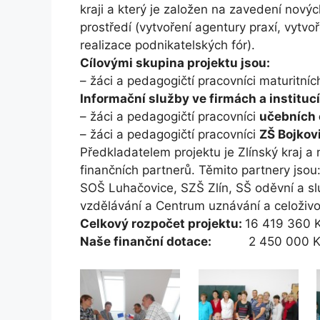
kraji a který je založen na zavedení nový
prostředí (vytvoření agentury praxí, vytvoř
realizace podnikatelských fór).
Cílovými skupina projektu jsou:
– žáci a pedagogičtí pracovníci maturitní
Informační služby ve firmách a instituc
– žáci a pedagogičtí pracovníci
učebních 
– žáci a pedagogičtí pracovníci
ZŠ Bojkov
Předkladatelem projektu je Zlínský kraj a 
finančních partnerů. Těmito partnery js
SOŠ Luhačovice, SZŠ Zlín, SŠ oděvní a sl
vzdělávání a Centrum uznávání a celoživotn
Celkový rozpočet projektu:
16 419 360 
Naše finanční dotace:
2 450 000 K