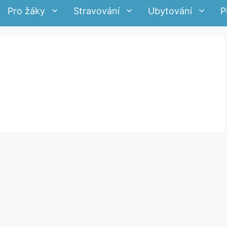
Pro žáky
Stravování
Ubytování
P