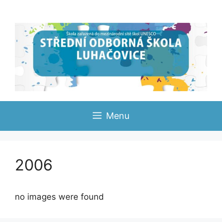
Přeskočit
na
obsah
Menu
2006
no images were found