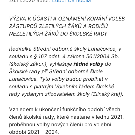
26.11.2020
autor:
Lubor Černobila
VÝZVA K ÚČASTI A OZNÁMENÍ KONÁNÍ VOLEB
ZÁSTUPCŮ ZLETILÝCH ŽÁKŮ A RODIČŮ
NEZLETILÝCH ŽÁKŮ DO ŠKOLSKÉ RADY
Ředitelka Střední odborné školy Luhačovice, v
souladu s § 167 odst. 4 zákona 561/2004 Sb.
(školský zákon), vyhlašuje
řádné volby
do
Školské rady při Střední odborné škole
Luhačovice. Tyto volby budou probíhat v
souladu s platným Volebním řádem školské
rady vydaným zřizovatelem školy (Zlínský kraj).
Vzhledem k ukončení funkčního období všech
členů školské rady, které nastane v lednu 2021,
proběhnou volby nových členů pro volební
období 2021 – 2024.