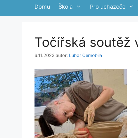
Domů
Škola
Pro uchazeče
Točířská soutěž 
6.11.2023
autor:
Lubor Černobila