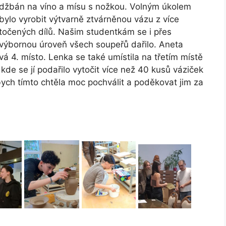
džbán na víno a mísu s nožkou. Volným úkolem
bylo vyrobit výtvarně ztvárněnou vázu z více
točených dílů. Našim studentkám se i přes
výbornou úroveň všech soupeřů dařilo. Aneta
vá 4. místo. Lenka se také umístila na třetím místě
 kde se jí podařilo vytočit více než 40 kusů váziček
ych tímto chtěla moc pochválit a poděkovat jim za