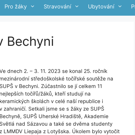
Pro žáky
Stravování
Ubytování
P
v Bechyni
Ve dnech 2. – 3. 11. 2023 se konal 25. ročník
mezinárodní středoškolské točířské soutěže na
SUPŠ v Bechyni. Zúčastnilo se jí celkem 11
nejlepších točířů/žáků, kteří studují na
keramických školách v celé naší republice i
v zahraničí. Setkali jsme se s žáky ze SUPŠ
Bechyně, SUPŠ Uherské Hradiště, Akademie
Světlá nad Sázavou a také se dvěma studenty
z LMMDV Liepaja z Lotyšska. Úkolem bylo vytočit