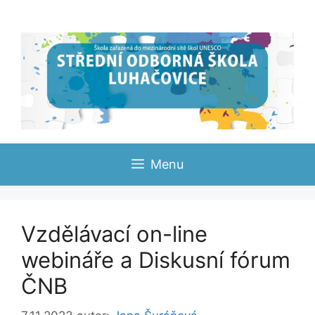
Přeskočit
na
obsah
Menu
Vzdělávací on-line
webináře a Diskusní fórum
ČNB