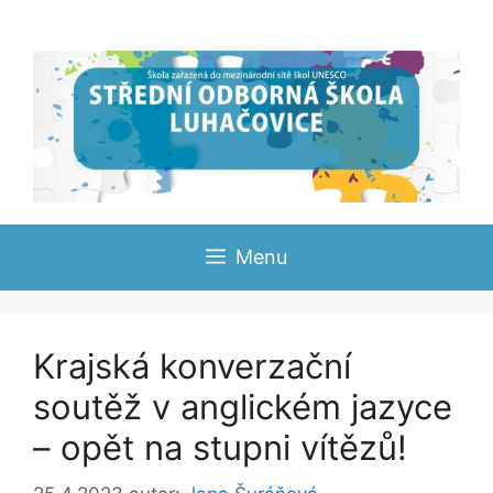
Přeskočit
na
obsah
Menu
Krajská konverzační
soutěž v anglickém jazyce
– opět na stupni vítězů!