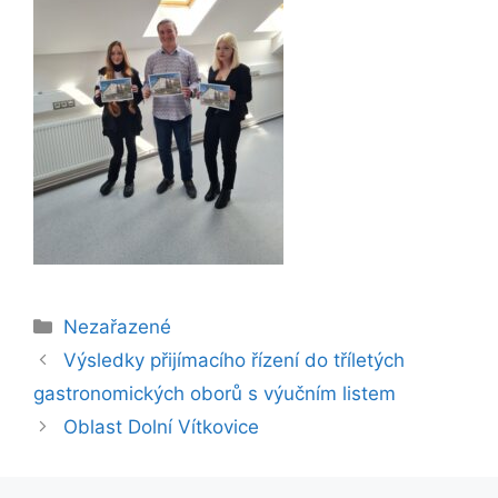
Rubriky
Nezařazené
Výsledky přijímacího řízení do tříletých
gastronomických oborů s výučním listem
Oblast Dolní Vítkovice