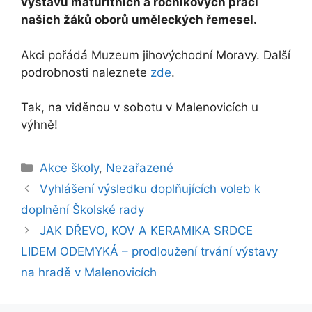
výstavu maturitních a ročníkových prací
našich žáků oborů uměleckých řemesel.
Akci pořádá Muzeum jihovýchodní Moravy. Další
podrobnosti naleznete
zde
.
Tak, na viděnou v sobotu v Malenovicích u
výhně!
Rubriky
Akce školy
,
Nezařazené
Vyhlášení výsledku doplňujících voleb k
doplnění Školské rady
JAK DŘEVO, KOV A KERAMIKA SRDCE
LIDEM ODEMYKÁ – prodloužení trvání výstavy
na hradě v Malenovicích