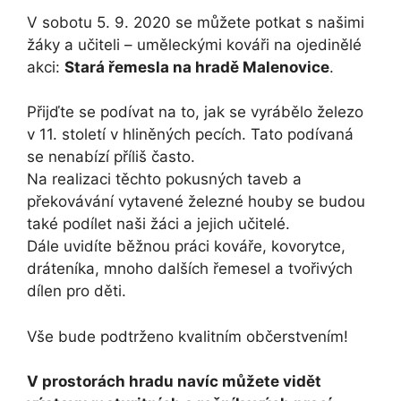
V sobotu 5. 9. 2020 se můžete potkat s našimi
žáky a učiteli – uměleckými kováři na ojedinělé
akci:
Stará řemesla na hradě Malenovice
.
Přijďte se podívat na to, jak se vyrábělo železo
v 11. století v hliněných pecích. Tato podívaná
se nenabízí příliš často.
Na realizaci těchto pokusných taveb a
překovávání vytavené železné houby se budou
také podílet naši žáci a jejich učitelé.
Dále uvidíte běžnou práci kováře, kovorytce,
dráteníka, mnoho dalších řemesel a tvořivých
dílen pro děti.
Vše bude podtrženo kvalitním občerstvením!
V prostorách hradu navíc můžete vidět