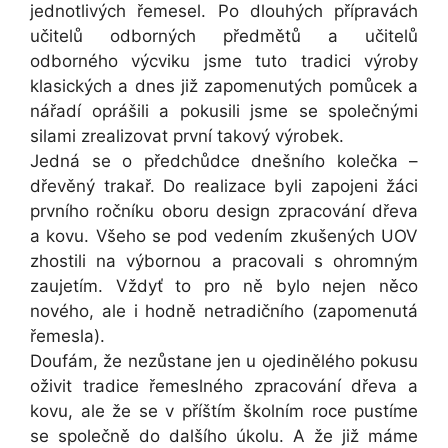
jednotlivých řemesel. Po dlouhých přípravách
učitelů odborných předmětů a učitelů
odborného výcviku jsme tuto tradici výroby
klasických a dnes již zapomenutých pomůcek a
nářadí oprášili a pokusili jsme se společnými
silami zrealizovat první takový výrobek.
Jedná se o předchůdce dnešního kolečka –
dřevěný trakař. Do realizace byli zapojeni žáci
prvního ročníku oboru design zpracování dřeva
a kovu. Všeho se pod vedením zkušených UOV
zhostili na výbornou a pracovali s ohromným
zaujetím. Vždyť to pro ně bylo nejen něco
nového, ale i hodně netradičního (zapomenutá
řemesla).
Doufám, že nezůstane jen u ojedinělého pokusu
oživit tradice řemeslného zpracování dřeva a
kovu, ale že se v příštím školním roce pustíme
se společně do dalšího úkolu. A že již máme