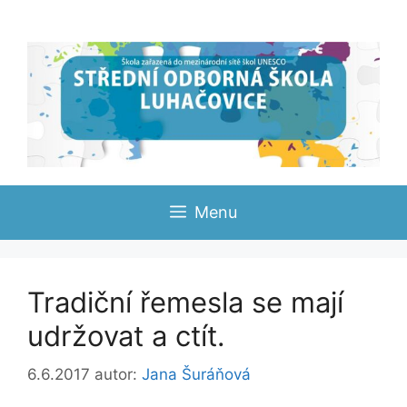
Přeskočit
na
obsah
Menu
Tradiční řemesla se mají
udržovat a ctít.
6.6.2017
autor:
Jana Šuráňová