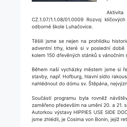
Aktivit
CZ.1.07/1.1.08/01.0009 Rozvoj klíčový
odborné škole Luhačovice.
Těšili jsme se nejen na prohlídku histo
adventní trhy, které si v poslední době
kolem 150 dřevěných stánků s vánočním 
Během naší vycházky městem jsme si řekli
stavby, např. Hofburg, hlavní sídlo rako
nahlédnout do dómu sv. Štěpána, nejvýzn
Součástí programu byla rovněž návšt
zaměřeno především na umění 20. a 21. st
Autorkou výstavy HIPPIES USE SIDE D
jsme zhlédli, je Cosima von Bonin, jejíž r