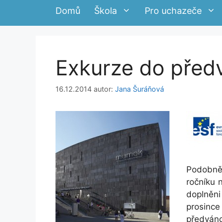
Domů
Škola
Pro uchazeče
Exkurze do před
16.12.2014
autor:
Jana Šuráňová
Podobně j
ročníku 
doplněni
prosinc
předváno