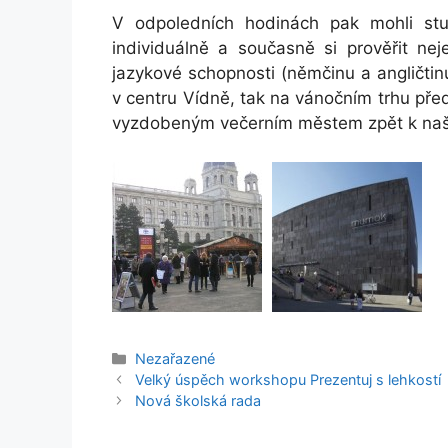
V odpoledních hodinách pak mohli stu
individuálně a současně si prověřit nej
jazykové schopnosti (němčinu a angličtin
v centru Vídně, tak na vánočním trhu pře
vyzdobeným večerním městem zpět k na
Rubriky
Nezařazené
Velký úspěch workshopu Prezentuj s lehkostí
Nová školská rada