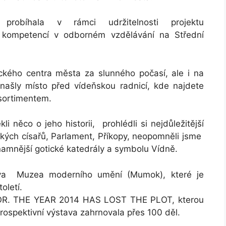
a probíhala v rámci udržitelnosti projektu
ch kompetencí v odborném vzdělávání na Střední
rického centra města za slunného počasí, ale i na
 našly místo před vídeňskou radnicí, kde najdete
sortimentem.
 něco o jeho historii, prohlédli si nejdůležitější
uských císařů, Parlament, Příkopy, neopomněli jsme
amnější gotické katedrály a symbolu Vídně.
ěva Muzea moderního umění (Mumok), které je
oletí.
OOR. THE YEAR 2014 HAS LOST THE PLOT, kterou
etrospektivní výstava zahrnovala přes 100 děl.