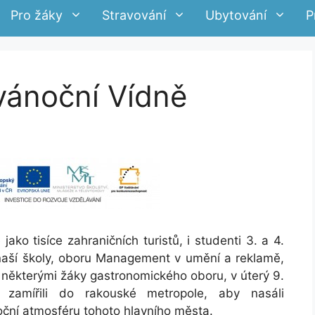
Pro žáky
Stravování
Ubytování
P
vánoční Vídně
ako tisíce zahraničních turistů, i studenti 3. a 4.
naší školy, oboru Management v umění a reklamě,
 některými žáky gastronomického oboru, v úterý 9.
e zamířili do rakouské metropole, aby nasáli
ční atmosféru tohoto hlavního města.