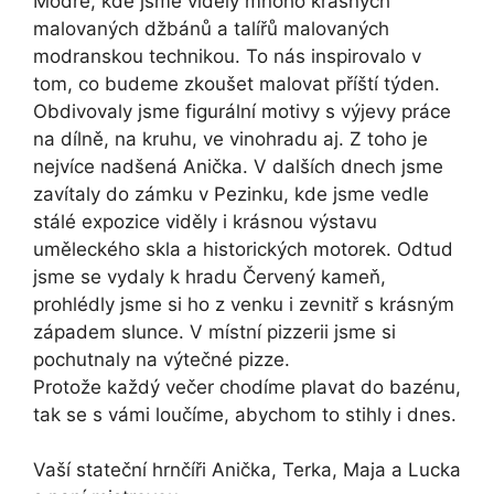
Modre, kde jsme viděly mnoho krásných
malovaných džbánů a talířů malovaných
modranskou technikou. To nás inspirovalo v
tom, co budeme zkoušet malovat příští týden.
Obdivovaly jsme figurální motivy s výjevy práce
na dílně, na kruhu, ve vinohradu aj. Z toho je
nejvíce nadšená Anička. V dalších dnech jsme
zavítaly do zámku v Pezinku, kde jsme vedle
stálé expozice viděly i krásnou výstavu
uměleckého skla a historických motorek. Odtud
jsme se vydaly k hradu Červený kameň,
prohlédly jsme si ho z venku i zevnitř s krásným
západem slunce. V místní pizzerii jsme si
pochutnaly na výtečné pizze.
Protože každý večer chodíme plavat do bazénu,
tak se s vámi loučíme, abychom to stihly i dnes.
Vaší stateční hrnčíři Anička, Terka, Maja a Lucka