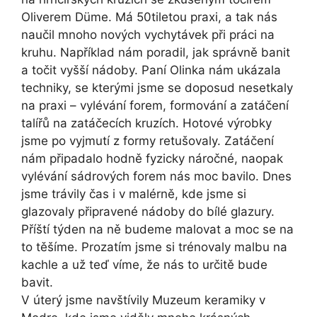
Oliverem Düme. Má 50tiletou praxi, a tak nás
naučil mnoho nových vychytávek při práci na
kruhu. Například nám poradil, jak správně banit
a točit vyšší nádoby. Paní Olinka nám ukázala
techniky, se kterými jsme se doposud nesetkaly
na praxi – vylévání forem, formování a zatáčení
talířů na zatáčecích kruzích. Hotové výrobky
jsme po vyjmutí z formy retušovaly. Zatáčení
nám připadalo hodně fyzicky náročné, naopak
vylévání sádrových forem nás moc bavilo. Dnes
jsme trávily čas i v malérně, kde jsme si
glazovaly připravené nádoby do bílé glazury.
Příští týden na ně budeme malovat a moc se na
to těšíme. Prozatím jsme si trénovaly malbu na
kachle a už teď víme, že nás to určitě bude
bavit.
V úterý jsme navštívily Muzeum keramiky v