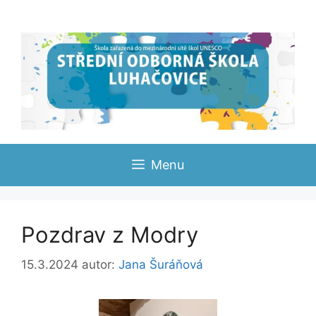
Přeskočit
na
obsah
Menu
Pozdrav z Modry
15.3.2024
autor:
Jana Šuráňová