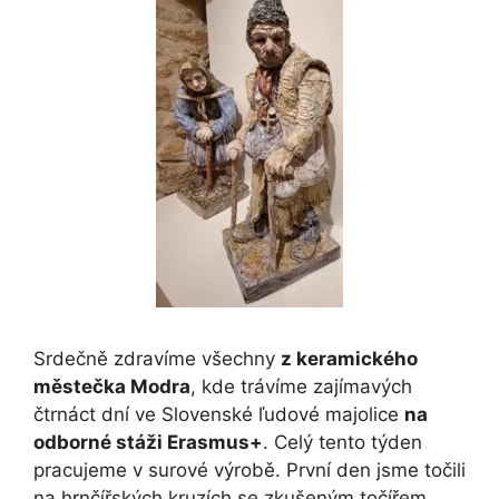
Srdečně zdravíme všechny
z keramického
městečka Modra
, kde trávíme zajímavých
čtrnáct dní ve Slovenské ľudové majolice
na
odborné stáži Erasmus+
. Celý tento týden
pracujeme v surové výrobě. První den jsme točili
na hrnčířských kruzích se zkušeným točířem