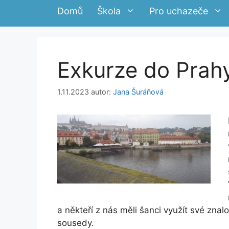
Domů
Škola
Pro uchazeče
Exkurze do Prah
1.11.2023
autor:
Jana Šuráňová
a někteří z nás měli šanci využít své znalo
sousedy.