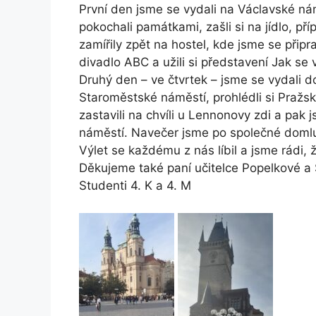
První den jsme se vydali na Václavské n
pokochali památkami, zašli si na jídlo, př
zamířily zpět na hostel, kde jsme se připr
divadlo ABC a užili si představení Jak se
Druhý den – ve čtvrtek – jsme se vydali d
Staroměstské náměstí, prohlédli si Pražsk
zastavili na chvíli u Lennonovy zdi a pak 
náměstí. Navečer jsme po společné domluv
Výlet se každému z nás líbil a jsme rádi, 
Děkujeme také paní učitelce Popelkové a 
Studenti 4. K a 4. M