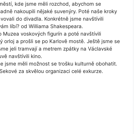
áměstí, kde jsme měli rozchod, abychom se
ípadně nakoupili nějaké suvenýry. Poté naše kroky
avovali do divadla. Konkrétně jsme navštívili
 vám líbí? od Williama Shakespeara.
o Muzea voskových figurín a poté navštívili
ý orloj a prošli se po Karlově mostě. Ještě jsme se
jsme jeli tramvají a metrem zpátky na Václavské
ě navštívili kino.
že jsme měli možnost se trošku kulturně obohatit.
Sekové za skvělou organizaci celé exkurze.