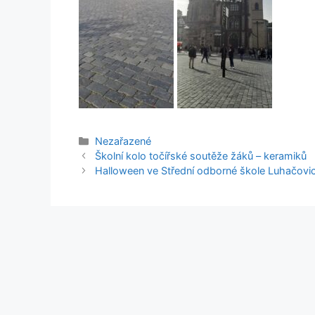
Rubriky
Nezařazené
Školní kolo točířské soutěže žáků – keramiků
Halloween ve Střední odborné škole Luhačovi