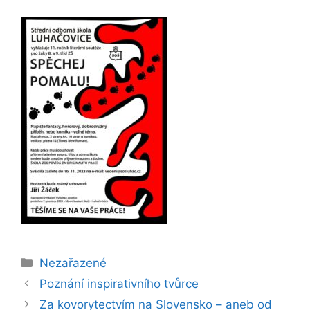
Rubriky
Nezařazené
Poznání inspirativního tvůrce
Za kovorytectvím na Slovensko – aneb od