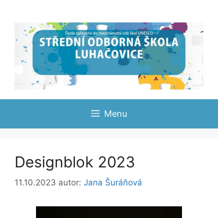
Přeskočit
na
obsah
Menu
Designblok 2023
11.10.2023
autor:
Jana Šuráňová