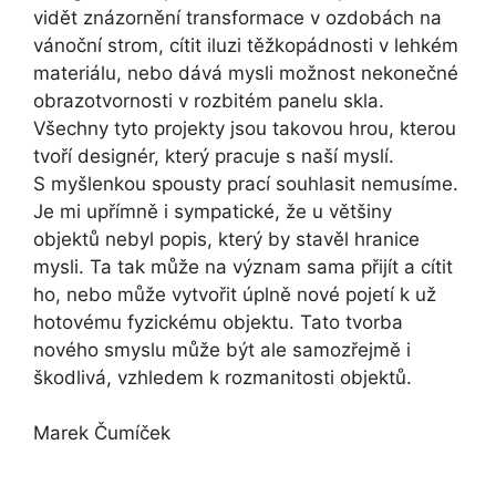
vidět znázornění transformace v ozdobách na
vánoční strom, cítit iluzi těžkopádnosti v lehkém
materiálu, nebo dává mysli možnost nekonečné
obrazotvornosti v rozbitém panelu skla.
Všechny tyto projekty jsou takovou hrou, kterou
tvoří designér, který pracuje s naší myslí.
S myšlenkou spousty prací souhlasit nemusíme.
Je mi upřímně i sympatické, že u většiny
objektů nebyl popis, který by stavěl hranice
mysli. Ta tak může na význam sama přijít a cítit
ho, nebo může vytvořit úplně nové pojetí k už
hotovému fyzickému objektu. Tato tvorba
nového smyslu může být ale samozřejmě i
škodlivá, vzhledem k rozmanitosti objektů.
Marek Čumíček