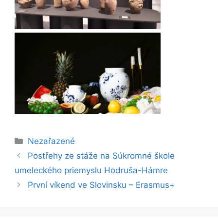
Rubriky
Nezařazené
Postřehy ze stáže na Súkromné škole
umeleckého priemyslu Hodruša-Hámre
První víkend ve Slovinsku – Erasmus+