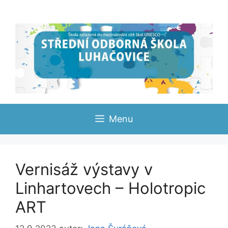
Přeskočit
na
obsah
Menu
Vernisáž výstavy v
Linhartovech – Holotropic
ART