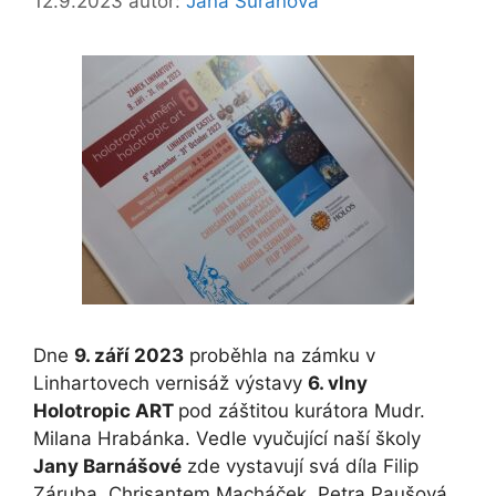
12.9.2023
autor:
Jana Šuráňová
Dne
9. září 2023
proběhla na zámku v
Linhartovech vernisáž výstavy
6. vlny
Holotropic ART
pod záštitou kurátora Mudr.
Milana Hrabánka.
Vedle vyučující naší školy
Jany Barnášové
zde vystavují svá díla Filip
Záruba, Chrisantem Macháček, Petra Paušová,