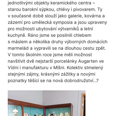
jednotlivými objekty keramického centra –
starou barokní sýpkou, chlévy i pivovarem. Ty
v současné době slouží jako galerie, kovárna a
zázemí pro umělecká symposia a jsou upraveny
pro možnosti ubytování výtvarníků a letní
kuchyně. Ráno jsme se posilnili chlebem
s máslem a několika druhy výborných domácích
marmelád a vypravili se na dlouhou cestu zpět.
V tomto školním roce jsme měli možnost
navštívit dvě nejstarší porcelánky Augarten ve
Vídni i manufakturu v Míšni. Kolektiv stmelený
stejnými zájmy, krásnými zážitky a novými
poznatky těšící se na nová dobrodružství…?