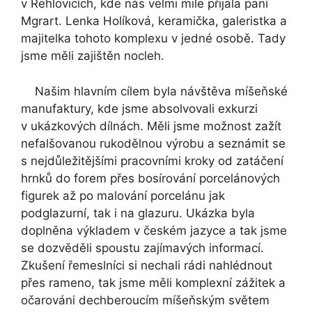
v Řehlovicích, kde nás velmi mile přijala paní
Mgrart. Lenka Holíková, keramička, galeristka a
majitelka tohoto komplexu v jedné osobě. Tady
jsme měli zajištěn nocleh.
Našim hlavním cílem byla návštěva míšeňské
manufaktury, kde jsme absolvovali exkurzi
v ukázkových dílnách. Měli jsme možnost zažít
nefalšovanou rukodělnou výrobu a seznámit se
s nejdůležitějšími pracovními kroky od zatáčení
hrnků do forem přes bosírování porcelánových
figurek až po malování porcelánu jak
podglazurní, tak i na glazuru. Ukázka byla
doplněna výkladem v českém jazyce a tak jsme
se dozvěděli spoustu zajímavých informací.
Zkušení řemeslníci si nechali rádi nahlédnout
přes rameno, tak jsme měli komplexní zážitek a
očarováni dechberoucím míšeňským světem