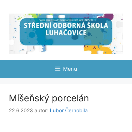
Přeskočit
na
obsah
Menu
Míšeňský porcelán
22.6.2023
autor:
Lubor Černobila