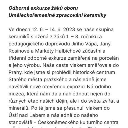
Odborná exkurze žáků oboru
Uměleckořemeslné zpracování keramiky
Ve dnech 12. 6. – 14. 6. 2023 se naše skupina
keramiků složená z žáků 1. – 3. ročníku a
pedagogického doprovodu Jiřího Vápa, Jany
Rosinové a Markéty Halbichové zúčastnila
třídenní odborné exkurze zaměřené na porcelán
a jeho výrobu. Naše cesta vlakem směřovala do
Prahy, kde jsme si prohlédli historické centrum
Starého města pražského a následně jsme
navštívili nově otevřenou expozici Národního
muzea, která nám dala nahlédnout nejen do
různých etap našich dějin, ale i do světa zvířat a
minerálů. Po té jsme se přesunuli vlakem do
Ústí nad Labem a následně do našeho
stanoviště – Českoněmeckého kulturního centra