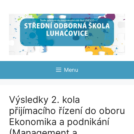
Přeskočit
na
obsah
Menu
Výsledky 2. kola
přijímacího řízení do oboru
Ekonomika a podnikání
(Management a