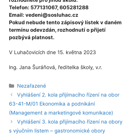
Telefon: 577131067, 605281288
Email: vedeni@sosluhac.cz
Pokud nebude tento zápisový lístek v daném
termínu odevzdán, rozhodnutí o přijetí
pozbývá platnost.
V Luhačovicích dne 15. května 2023
Ing. Jana Šuráňová, ředitelka školy, v.r.
Rubriky
Nezařazené
Vyhlášení 2. kola přijímacího řízení na obor
63-41-M/01 Ekonomika a podnikání
(Management a marketingové komunikace)
Vyhlášení 3. kola přijímacího řízení na obory
s výučním listem – gastronomické obory