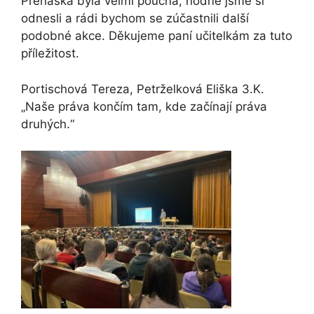
Přenáška byla velmi poučná, hodně jsme si
odnesli a rádi bychom se zúčastnili další
podobné akce. Děkujeme paní učitelkám za tuto
příležitost.
Portischová Tereza, Petrželková Eliška 3.K.
„Naše práva končím tam, kde začínají práva
druhých.“