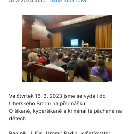
31.3.2023
autor:
Jana Šuráňová
Ve čtvrtek 16. 3. 2023 jsme se vydali do
Uherského Brodu na přednášku
O šikaně, kyberšikaně a kriminalitě páchané na
dětech.
Pan plk. JUDr. Jaromír Badin, vyšetřovatel,