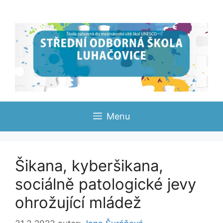
Přeskočit
na
obsah
Menu
Šikana, kyberšikana,
sociálně patologické jevy
ohrožující mládež