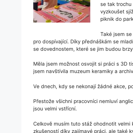
se tak trochu 
vyzkoušet sjí
piknik do par
Také jsem se 
pro dospívající. Díky přednáškám se mladí 
se dovednostem, které se jim budou brzy 
Měla jsem možnost osvojit si práci s 3D t
jsem navštívila muzeum keramiky a archiv
Ve dnech, kdy se nekonají žádné akce, p
Přestože všichni pracovníci nemluví anglic
jsou velmi vstřícní.
Celkově musím tuto stáž ohodnotit velmi 
zkušeností díky zajímavé práci, ale také 