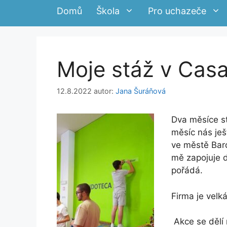
Domů
Škola
Pro uchazeče
Moje stáž v Cas
12.8.2022
autor:
Jana Šuráňová
Dva měsíce st
měsíc nás je
ve městě Barc
mě zapojuje d
pořádá.
Firma je velk
Akce se dělí 