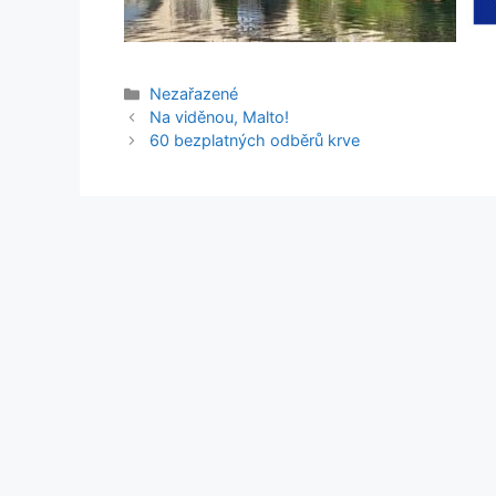
Rubriky
Nezařazené
Na viděnou, Malto!
60 bezplatných odběrů krve