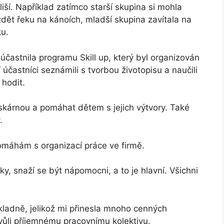
liší. Například zatímco starší skupina si mohla
ždět řeku na kánoích, mladší skupina zavítala na
ku.
účastnila programu Skill up, který byl organizován
účastníci seznámili s tvorbou životopisu a naučili
hodit.
iskárnou a pomáhat dětem s jejich výtvory. Také
.
omáhám s organizací práce ve firmě.
ky, snaží se být nápomocni, a to je hlavní. Všichni
kladně, jelikož mi přinesla mnoho cenných
kvůli příjemnému pracovnímu kolektivu.