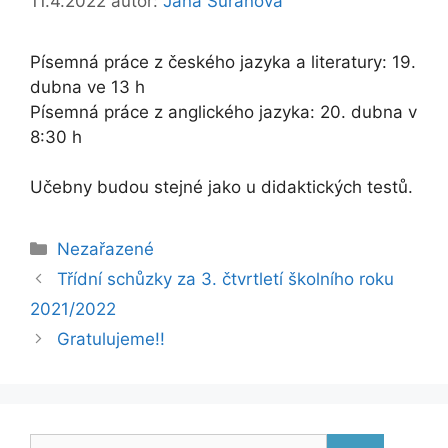
11.4.2022
autor:
Jana Šuráňová
Písemná práce z českého jazyka a literatury: 19.
dubna ve 13 h
Písemná práce z anglického jazyka: 20. dubna v
8:30 h
Učebny budou stejné jako u didaktických testů.
Rubriky
Nezařazené
Třídní schůzky za 3. čtvrtletí školního roku
2021/2022
Gratulujeme!!
Hledat: