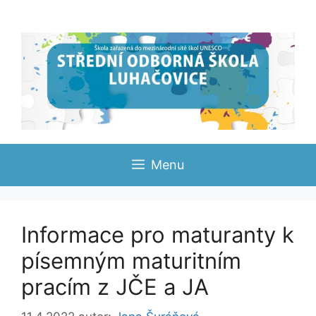
Přeskočit
na
obsah
Menu
Informace pro maturanty k
písemným maturitním
pracím z JČE a JA