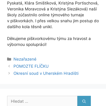
Pyskatá, Klára Smištíková, Kristýna Portischová,
Veronika Moravcová a Kristýna Slezáková) naší
školy zúčastnilo online týmového turnaje
v piškvorkách. I přes velkou snahu jim postup do
dalšího kola těsně unikl.
Děkujeme piškvorkovému týmu za hravost a
výbornou spolupráci!
Rubriky
Nezařazené
POMOZTE FLÍČKU
Okresní soud v Uherském Hradišti
Hledat: