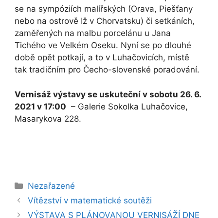
se na sympóziích malířských (Orava, Piešťany
nebo na ostrově Iž v Chorvatsku) či setkáních,
zaměřených na malbu porcelánu u Jana
Tichého ve Velkém Oseku. Nyní se po dlouhé
době opět potkají, a to v Luhačovicích, místě
tak tradičním pro Čecho-slovenské poradování.
Vernisáž výstavy se uskuteční v sobotu 26. 6.
2021 v 17:00
– Galerie Sokolka Luhačovice,
Masarykova 228.
Rubriky
Nezařazené
Vítězství v matematické soutěži
VÝSTAVA S PLÁNOVANOU VERNISÁŽÍ DNE