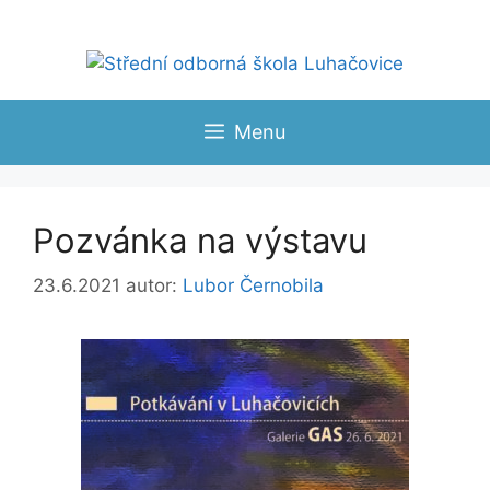
Přeskočit
na
obsah
Menu
Pozvánka na výstavu
23.6.2021
autor:
Lubor Černobila