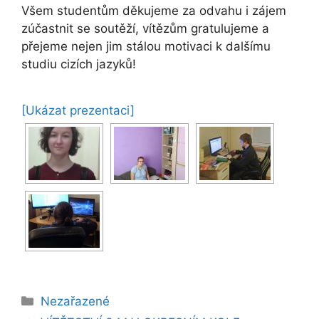
Všem studentům děkujeme za odvahu i zájem
zúčastnit se soutěží, vítězům gratulujeme a
přejeme nejen jim stálou motivaci k dalšímu
studiu cizích jazyků!
[Ukázat prezentaci]
Rubriky
Nezařazené