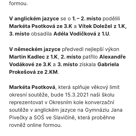
formou.
V anglickém jazyce
se o
1. – 2. místo
podělili
Markéta Psotková ze 3.K
a
Vítek Doležel
z 1.K,
3. místo
obsadila
Adéla Vodičková z 1.U
.
V německém jazyce
předvedl nejlepší výkon
Martin Kadlec z 1.K
,
2. místo
patřilo
Alexandře
Vodákové ze 3.K
a
3. místo
získala
Gabriela
Prokešová ze 2.KM
.
Markéta Psotková
, která splňuje věkový limit
okresní soutěže, bude 15.3.2021 naši školu
reprezentovat v Okresním kole konverzační
soutěže v anglickém jazyce na Gymnáziu Jana
Pivečky a SOŚ ve Slavičíně, která proběhne
rovněž online formou.