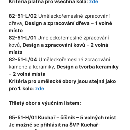
Kritéria platná pro všechna kola:
zde
82-51-L/02
Uměleckořemeslné zpracování
dřeva,
Design a zpracování dřeva
–
1 volné
místo
82-51-L/01
Uměleckořemeslné zpracování
kovů,
Design a zpracování kovů
–
2 volná
místa
82-51-L/04
Uměleckořemeslné zpracování
kamene a keramiky,
Design a tvorba keramiky
–
2 volná místa
Kritéria pro umělecké obory jsou stejná jako
pro 1. kolo:
zde
Tříletý obor s výučním listem:
65-51-H/01 Kuchař – číšník – 5 volných míst
Je možné se přihlásit na ŠVP Kuchař-