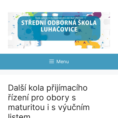
Přeskočit
na
obsah
Menu
Další kola přijímacího
řízení pro obory s
maturitou i s výučním
listem