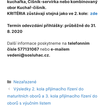
kuchařka, Číšník-servírka nebo kombinovaný
obor Kuchař-číšník.
KRITÉRIA zůstávají stejná jako ve 2. kole:
zde
Termín odevzdání přihlášky: průběžně do 31.
8. 2020
Další informace poskytneme na
telefonním
čísle 577131067
nebo
e-mailem
vedeni@sosluhac.cz.
Rubriky
Nezařazené
Výsledky 2. kola přijímacího řízení do
maturitních oborů a 3. kola přijímacího řízení do
oborů s výučním listem