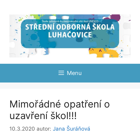
Přeskočit
na
obsah
Menu
Mimořádné opatření o
uzavření škol!!!
10.3.2020
autor:
Jana Šuráňová