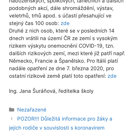
náboženských, spolkových, tanečních a dalších
podobných akcí, dále shromáždění, výstav,
veletrhů, trhů apod. s účastí přesahující ve
stejný čas 100 osob:
zde
Druhé z nich osob, které se v posledních 14
dnech vrátili na území ČR ze zemí s vysokým
rizikem výskytu onemocnění COVID-19, tzn.
dalších rizikových zemí, mezi které již patří např.
Německo, Francie a Španělsko. Pro Itálii platí
nadále opatření ze dne 7. března 2020, pro
ostatní rizikové země platí toto opatření:
zde
Ing. Jana Šuráňová, ředitelka školy
Rubriky
Nezařazené
POZOR!!! Důležitá informace pro žáky a
jejich rodiče v souvislosti s koronavirem