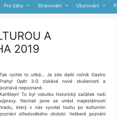
Pro žáky
Stravování
Ubytování
P
LTUROU A
A 2019
Tak rychle to utíká… Je zde další ročník Gastro
Prahy! Opět 3.G získává nové zkušenosti a
poznává nepoznané.
Karlštejn! To byl vskutku historický začátek naší
výpravy. Nechali jsme se unést majestátností
hradu, který v nás vyvolal touhu po kulturním
poznání středověkého období. Veškeré poznání