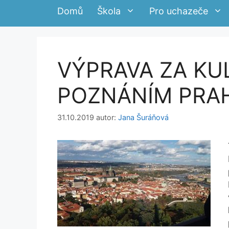
Domů
Škola
Pro uchazeče
VÝPRAVA ZA KU
POZNÁNÍM PRAH
31.10.2019
autor:
Jana Šuráňová