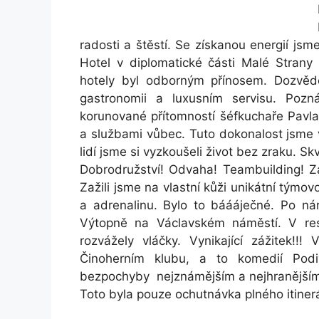
radosti a štěstí. Se získanou energií jsm
Hotel v diplomatické části Malé Strany
hotely byl odborným přínosem. Dozvědě
gastronomii a luxusním servisu. Pozn
korunované přítomností šéfkuchaře Pavla
a službami vůbec. Tuto dokonalost jsme 
lidí jsme si vyzkoušeli život bez zraku. Sk
Dobrodružství! Odvaha! Teambuilding! Zá
Zažili jsme na vlastní kůži unikátní týmo
a adrenalinu. Bylo to báááječné. Po n
Výtopně na Václavském náměstí. V res
rozvážely vláčky. Vynikající zážitek!!
Činoherním klubu, a to komedií Pod
bezpochyby nejznámějším a nejhranějším
Toto byla pouze ochutnávka plného itine