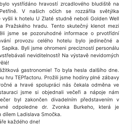
bylo vystřídáno hravostí zrcadlového bludiště na
Petříně. V našich očích se rozzářila světýlka
e vyšli k hotelu U Zlaté studně neboli Golden Well
 a Pražského hradu. Tento skutečný klenot mezi
li jsme se pozoruhodné informace o prvotřídní
ávání provozu celého hotelu bylo jedinečné a
 Sapika. Byli jsme ohromeni precizností personálu
vstřebávali neviditelností! Na výstavě nevidomých
vělé!
žitková gastronomie! To byla hesla dalšího dne.
vou hru TEPfactoru. Prožili jsme hodiny plné zábavy
áročné a hravé spolupráci nás čekala odměna ve
tauraci jsme si objednali večeři a nápoje nám
! Večer byl zakončen divadelním představením v
ivné odpoledne dr. Zvonka Burkeho, která je
 dílem Ladislava Smočka.
ráře každého dne!