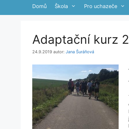
Domů
Škola
Pro uchazeče
Adaptační kurz 2
24.9.2019
autor:
Jana Šuráňová