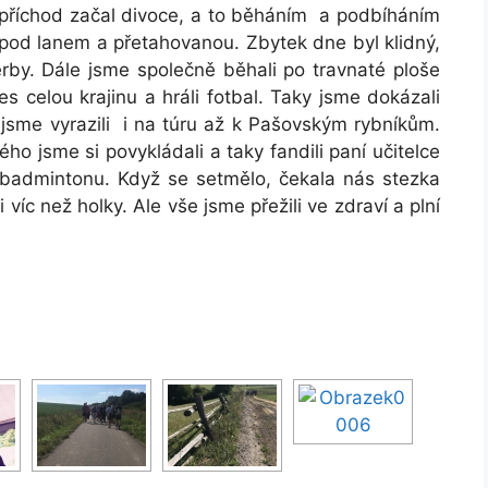
příchod začal divoce, a to běháním a podbíháním
pod lanem a přetahovanou. Zbytek dne byl klidný,
erby. Dále jsme společně běhali po travnaté ploše
s celou krajinu a hráli fotbal. Taky jsme dokázali
 jsme vyrazili i na túru až k Pašovským rybníkům.
ho jsme si povykládali a taky fandili paní učitelce
badmintonu. Když se setmělo, čekala nás stezka
íc než holky. Ale vše jsme přežili ve zdraví a plní