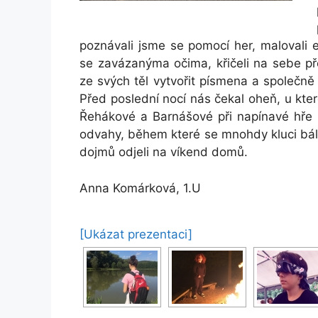
poznávali jsme se pomocí her, malovali 
se zavázanýma očima, křičeli na sebe pře
ze svých těl vytvořit písmena a společně
Před poslední nocí nás čekal oheň, u které
Řehákové a Barnášové při napínavé hře 
odvahy, během které se mnohdy kluci báli v
dojmů odjeli na víkend domů.
Anna Komárková, 1.U
[Ukázat prezentaci]