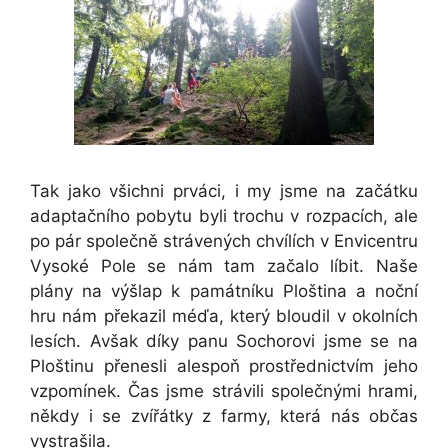
Tak jako všichni prváci, i my jsme na začátku
adaptačního pobytu byli trochu v rozpacích, ale
po pár společně strávených chvílích v Envicentru
Vysoké Pole se nám tam začalo líbit. Naše
plány na výšlap k památníku Ploština a noční
hru nám překazil méďa, který bloudil v okolních
lesích. Avšak díky panu Sochorovi jsme se na
Ploštinu přenesli alespoň prostřednictvím jeho
vzpomínek. Čas jsme strávili společnými hrami,
někdy i se zvířátky z farmy, která nás občas
vystrašila.