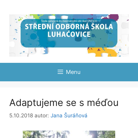
Přeskočit
na
obsah
Menu
Adaptujeme se s méďou
5.10.2018
autor:
Jana Šuráňová