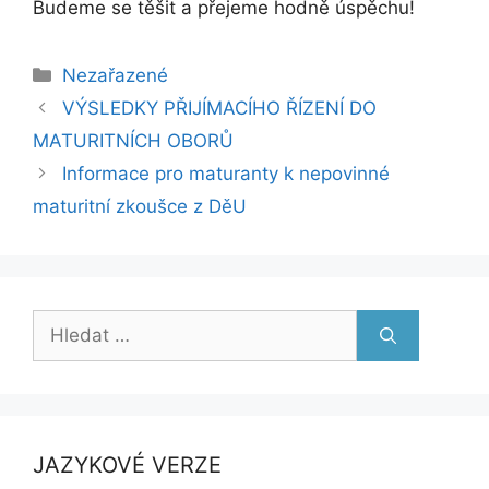
Budeme se těšit a přejeme hodně úspěchu!
Rubriky
Nezařazené
VÝSLEDKY PŘIJÍMACÍHO ŘÍZENÍ DO
MATURITNÍCH OBORŮ
Informace pro maturanty k nepovinné
maturitní zkoušce z DěU
Hledat:
JAZYKOVÉ VERZE