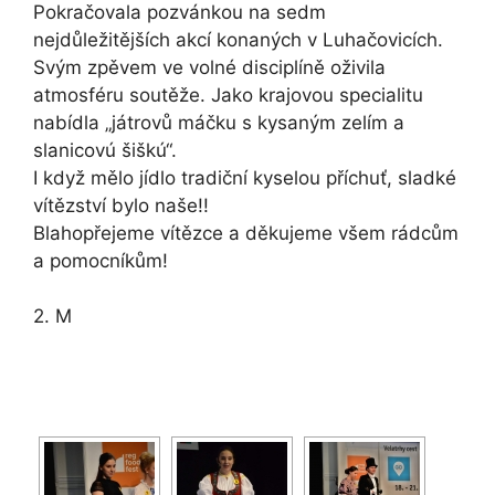
Pokračovala pozvánkou na sedm
nejdůležitějších akcí konaných v Luhačovicích.
Svým zpěvem ve volné disciplíně oživila
atmosféru soutěže. Jako krajovou specialitu
nabídla „játrovů máčku s kysaným zelím a
slanicovú šiškú“.
I když mělo jídlo tradiční kyselou příchuť, sladké
vítězství bylo naše!!
Blahopřejeme vítězce a děkujeme všem rádcům
a pomocníkům!
2. M