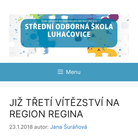
Přeskočit
na
obsah
Menu
JIŽ TŘETÍ VÍTĚZSTVÍ NA
REGION REGINA
23.1.2018
autor:
Jana Šuráňová