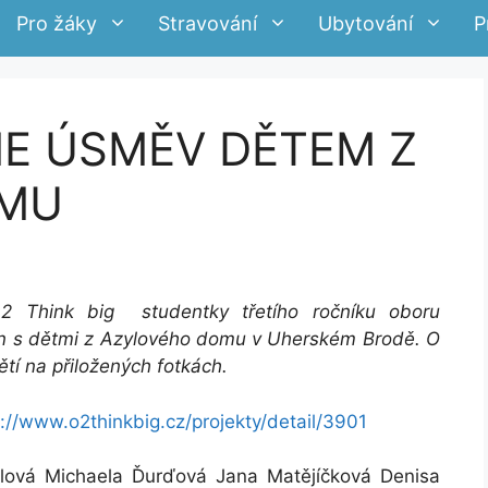
Pro žáky
Stravování
Ubytování
P
ME ÚSMĚV DĚTEM Z
OMU
02 Think big studentky třetího ročníku oboru
n s dětmi z Azylového domu v Uherském Brodě. O
tí na přiložených fotkách.
p://www.o2thinkbig.cz/projekty/detail/3901
lová Michaela Ďurďová Jana Matějíčková Denisa