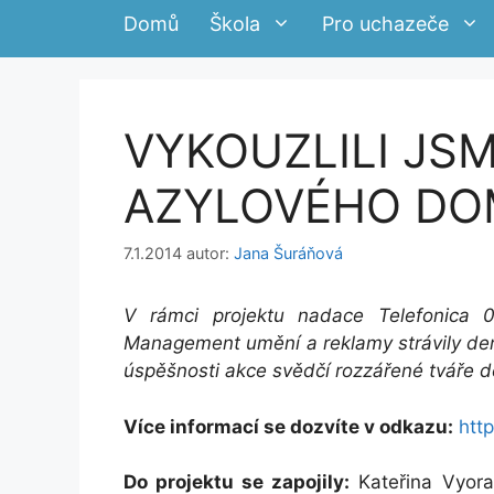
Domů
Škola
Pro uchazeče
VYKOUZLILI JS
AZYLOVÉHO D
7.1.2014
autor:
Jana Šuráňová
V rámci projektu nadace Telefonica 
Management umění a reklamy strávily de
úspěšnosti akce svědčí rozzářené tváře dě
Více informací se dozvíte v odkazu:
htt
Do projektu se zapojily:
Kateřina Vyora