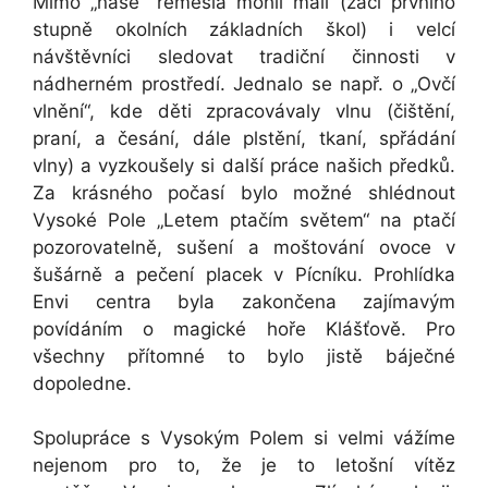
Mimo „naše“ řemesla mohli malí (žáci prvního
stupně okolních základních škol) i velcí
návštěvníci sledovat tradiční činnosti v
nádherném prostředí. Jednalo se např. o „Ovčí
vlnění“, kde děti zpracovávaly vlnu (čištění,
praní, a česání, dále plstění, tkaní, spřádání
vlny) a vyzkoušely si další práce našich předků.
Za krásného počasí bylo možné shlédnout
Vysoké Pole „Letem ptačím světem“ na ptačí
pozorovatelně, sušení a moštování ovoce v
šušárně a pečení placek v Pícníku. Prohlídka
Envi centra byla zakončena zajímavým
povídáním o magické hoře Klášťově. Pro
všechny přítomné to bylo jistě báječné
dopoledne.
Spolupráce s Vysokým Polem si velmi vážíme
nejenom pro to, že je to letošní vítěz