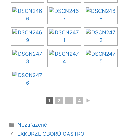
1
2
...
4
►
Rubriky
Nezařazené
EXKURZE OBORŮ GASTRO