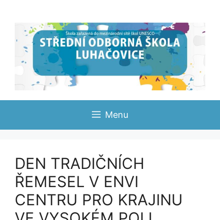
Přeskočit
na
obsah
Menu
DEN TRADIČNÍCH
ŘEMESEL V ENVI
CENTRU PRO KRAJINU
VE VYSOKÉM POLI