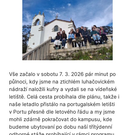
Vše začalo v sobotu 7. 3. 2026 pár minut po
půlnoci, kdy jsme na ztichlém luhačovickém
nádraží naložili kufry a vydali se na vídeňské
letiště. Celá cesta probíhala dle plánu, takže i
naše letadlo přistálo na portugalském letišti
v Portu přesně dle letového řádu a my jsme
mohli zdárně pokračovat do kampusu, kde
budeme ubytovaní po dobu naší třítýdenní
odborné stáže probíhající v rámci programu