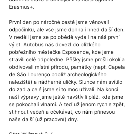
Erasmus+.
První den po náročné cestě jsme věnovali
odpočinku, ale vše jsme dohnali hned další den.
V neděli jsme se po obědě vydali na náš první
výlet. Autobus nás dovezl do blízkého
pobřežního městečka Esposende, kde jsme
strávili celé odpoledne. Pěšky jsme prošli okolí a
obdivovali místní přírodu, památky (např. Capela
de São Lourenço poblíž archeologického
naleziště) a nádherné uličky. Slunce nám svítilo
do zad a celé jsme si to moc užívali. Na konci
naší výpravy jsme ještě navštívili pláž, kde jsme
se pokochali vlnami. A teď už jenom rychle zpět,
stihnout večeři a očekávat, co nám přinesou
naše další (už pracovní) dny.