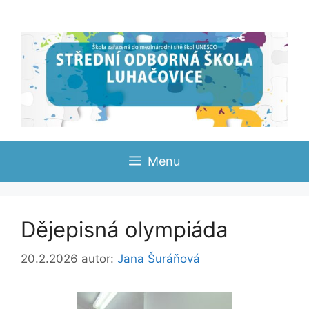
Přeskočit
na
obsah
Menu
Dějepisná olympiáda
20.2.2026
autor:
Jana Šuráňová