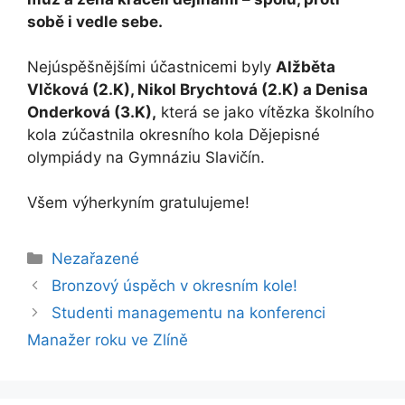
sobě i vedle sebe.
Nejúspěšnějšími účastnicemi byly
Alžběta
Vlčková (2.K), Nikol Brychtová (2.K) a Denisa
Onderková (3.K),
která se jako vítězka školního
kola zúčastnila okresního kola Dějepisné
olympiády na Gymnáziu Slavičín.
Všem výherkyním gratulujeme!
Rubriky
Nezařazené
Bronzový úspěch v okresním kole!
Studenti managementu na konferenci
Manažer roku ve Zlíně