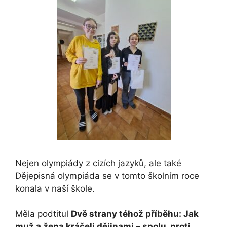
Nejen olympiády z cizích jazyků, ale také
Dějepisná olympiáda se v tomto školním roce
konala v naší škole.
Měla podtitul
Dvě strany téhož příběhu: Jak
muž a žena kráčeli dějinami – spolu, proti