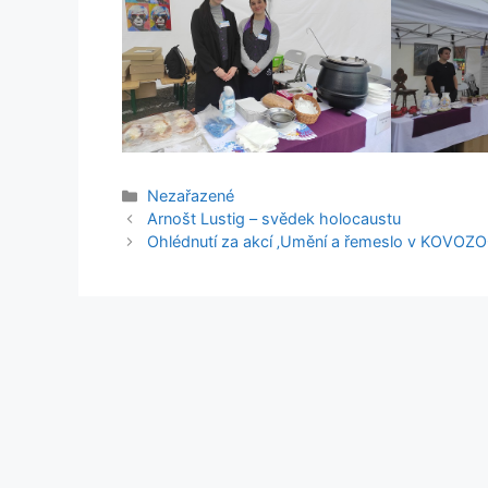
Rubriky
Nezařazené
Arnošt Lustig – svědek holocaustu
Ohlédnutí za akcí ‚Umění a řemeslo v KOVOZO