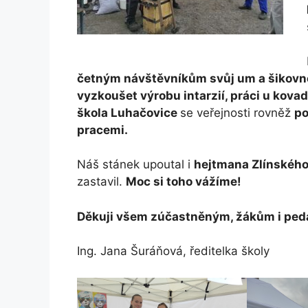
četným návštěvníkům svůj um a šikovno
vyzkoušet výrobu intarzií, práci u kova
škola Luhačovice
se veřejnosti rovněž
po
pracemi.
Náš stánek upoutal i
hejtmana Zlínského
zastavil.
Moc si toho vážíme!
Děkuji všem zúčastněným, žákům i ped
Ing. Jana Šuráňová, ředitelka školy