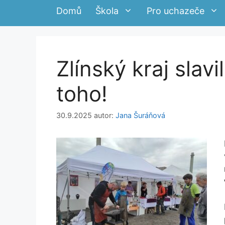
Domů
Škola
Pro uchazeče
Zlínský kraj slavi
toho!
30.9.2025
autor:
Jana Šuráňová