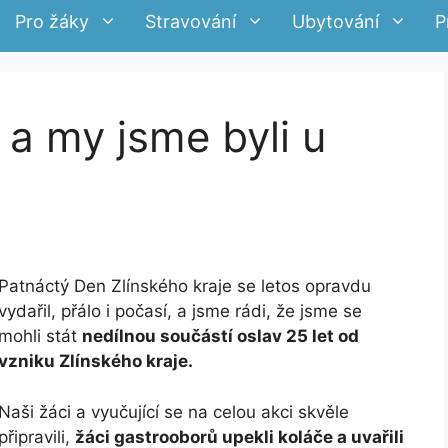
Pro žáky
Stravování
Ubytování
P
l a my jsme byli u
Patnáctý Den Zlínského kraje se letos opravdu
vydařil, přálo i počasí, a jsme rádi, že jsme se
mohli stát
nedílnou součástí oslav 25 let od
vzniku Zlínského kraje.
Naši žáci a vyučující se na celou akci skvěle
připravili,
žáci gastrooborů upekli koláče a uvařili