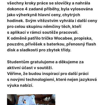
všechny kroky práce se slovíčky a nahrála
dokonce 4 zadané příběhy, byla vylosována
jako výherkyně hlavní ceny, chytrých
hodinek.
Svým vítězstvím vyhrála i další ceny
pro celou skupinu němčiny těch, kteří
s aplikací v rámci soutěže pracovali.
K odměně patřilo tričko Wocabee, propiska,
pouzdro, přívěšek s baterkou, přenosný flash
disk a sladkosti pro zbytek třídy.
Studentům gratulujeme a děkujeme za
aktivní účast v soutěži.
Věříme, že budou inspirací pro další práci
s novými technologiemi, které nejen jazyková
výuka nabízí.