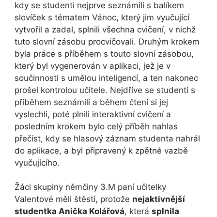
kdy se studenti nejprve seznámili s balíkem
slovíček s tématem Vánoc, který jim vyučující
vytvořil a zadal, splnili všechna cvičení, v nichž
tuto slovní zásobu procvičovali. Druhým krokem
byla práce s příběhem s touto slovní zásobou,
který byl vygenerován v aplikaci, jež je v
součinnosti s umělou inteligencí, a ten nakonec
prošel kontrolou učitele. Nejdříve se studenti s
příběhem seznámili a během čtení si jej
vyslechli, poté plnili interaktivní cvičení a
posledním krokem bylo celý příběh nahlas
přečíst, kdy se hlasový záznam studenta nahrál
do aplikace, a byl připravený k zpětné vazbě
vyučujícího.
Žáci skupiny němčiny 3.M paní učitelky
Valentové měli štěstí, protože
nejaktivnější
studentka Anička Kolářová
, která
splnila