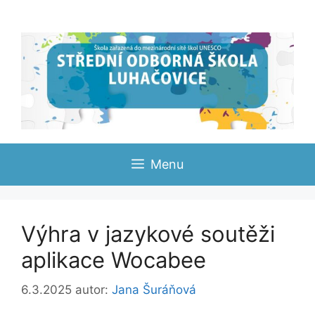
Přeskočit
na
obsah
Menu
Výhra v jazykové soutěži
aplikace Wocabee
6.3.2025
autor:
Jana Šuráňová