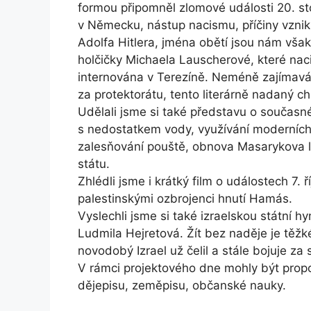
formou připomněl zlomové události 20. stol
v Německu, nástup nacismu, příčiny vzni
Adolfa Hitlera, jména obětí jsou nám vša
holčičky Michaela Lauscherové, které nacis
internována v Terezíně. Neméně zajímavá
za protektorátu, tento literárně nadaný c
Udělali jsme si také představu o současném
s nedostatkem vody, využívání moderních t
zalesňování pouště, obnova Masarykova l
státu.
Zhlédli jsme i krátký film o událostech 7. 
palestinskými ozbrojenci hnutí Hamás.
Vyslechli jsme si také izraelskou státní 
Ludmila Hejretová. Žít bez naděje je těž
novodobý Izrael už čelil a stále bojuje za s
V rámci projektového dne mohly být prop
dějepisu, zeměpisu, občanské nauky.