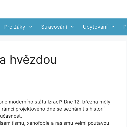
Pro žáky
Stravování
Ubytování
P
Za hvězdou
torie moderního státu Izrael? Dne 12. března měly
v rámci projektového dne se seznámit s historií
oučasnost.
tisemitismu, xenofobie a rasismu velmi poutavou