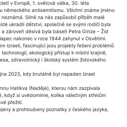
etí v Evropě, 1. světová válka, 30. léta
ku německého antisemitismu. Všichni známe jméno
k neznámá. Silně na nás zapůsobil příběh malé
té ukradli dětství, společně se svými rodiči byla
 a zároveň děsivá byla báseň Petra Ginze – Žid
hlapec nakonec v roce 1944 zahynul v Osvětimi.
 Izraeli, fascinující jsou projekty řešení problémů
echnologií, ekologický přístup k místní krajině,
esa, zdravotnický i školský systém židovského
října 2023, kdy brutálně byl napaden Izrael
hymnu Hatikva (Naděje), kterou nám zazpívala
ké, když si uvědomíme, kolika válečným střetům
vé přežití.
ojeny a prohloubeny poznatky z českého jazyka,