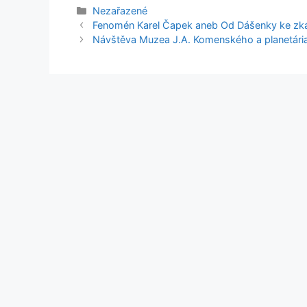
Rubriky
Nezařazené
Fenomén Karel Čapek aneb Od Dášenky ke zk
Návštěva Muzea J.A. Komenského a planetári