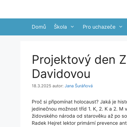
Přeskočit
na
obsah
Domů
Škola
Pro uchazeče
Projektový den 
Davidovou
18.3.2025
autor:
Jana Šuráňová
Proč si připomínat holocaust? Jaká je his
jedinečnou možnost tříd 1. K, 2. K a 2. M 
židovského národa od starověku až po s
Radek Hejret lektor primární prevence an