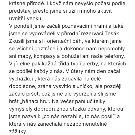
krásné přírodě. I když nám nevyšlo počasí podle
představ, přesto jsme si užili mnoho aktivit
uvnitř i venku.
V pondělí jsme začali poznávacími hrami a také
jsme se vydováděli v přírodní rezervaci Tesák.
Zkusili jsme si i orientační běh, ve kterém jsme
se všichni poztráceli a dokonce nám nepomohly
ani mapy, kompasy a bohužel ani naše telefony.
V jídelně pak každá třída tvořila erby, na kterých
se podílel každý z nás. V úterý nám den začal
vycházkou, která nás zabavila na celé
dopoledne, zrána vysvitlo sluníčko, ale později
začalo pršet, což jsme ale vydrželi a šli jsme
hrát „běhací hru“. Na večer paní učitelky
vymyslely dobrodružnou stezku odvahy, kterou
jsme nazvali: „co nás nezabije, to nás posílí“ a
která v nás zanechala nezapomenutelné
zážitky.