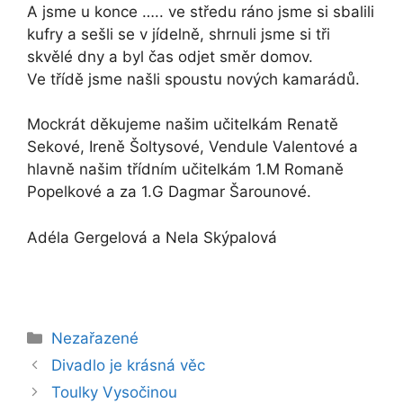
A jsme u konce ….. ve středu ráno jsme si sbalili
kufry a sešli se v jídelně, shrnuli jsme si tři
skvělé dny a byl čas odjet směr domov.
Ve třídě jsme našli spoustu nových kamarádů.
Mockrát děkujeme našim učitelkám Renatě
Sekové, Ireně Šoltysové, Vendule Valentové a
hlavně našim třídním učitelkám 1.M Romaně
Popelkové a za 1.G Dagmar Šarounové.
Adéla Gergelová a Nela Skýpalová
Rubriky
Nezařazené
Divadlo je krásná věc
Toulky Vysočinou