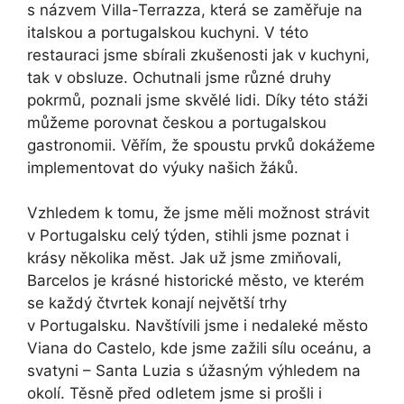
s názvem Villa-Terrazza, která se zaměřuje na
italskou a portugalskou kuchyni. V této
restauraci jsme sbírali zkušenosti jak v kuchyni,
tak v obsluze. Ochutnali jsme různé druhy
pokrmů, poznali jsme skvělé lidi. Díky této stáži
můžeme porovnat českou a portugalskou
gastronomii. Věřím, že spoustu prvků dokážeme
implementovat do výuky našich žáků.
Vzhledem k tomu, že jsme měli možnost strávit
v Portugalsku celý týden, stihli jsme poznat i
krásy několika měst. Jak už jsme zmiňovali,
Barcelos je krásné historické město, ve kterém
se každý čtvrtek konají největší trhy
v Portugalsku. Navštívili jsme i nedaleké město
Viana do Castelo, kde jsme zažili sílu oceánu, a
svatyni – Santa Luzia s úžasným výhledem na
okolí. Těsně před odletem jsme si prošli i