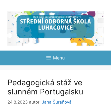
Přeskočit
na
obsah
Menu
Pedagogická stáž ve
slunném Portugalsku
24.8.2023
autor:
Jana Šuráňová