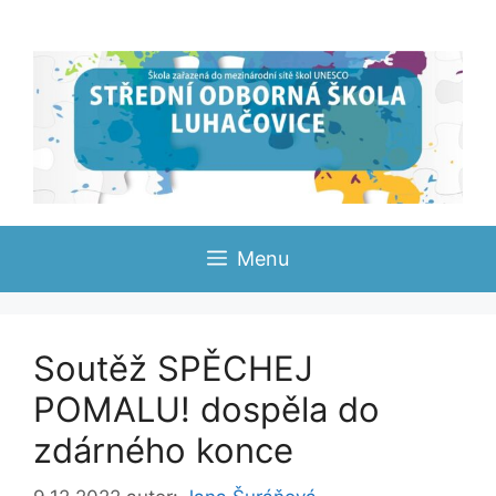
Přeskočit
na
obsah
Menu
Soutěž SPĚCHEJ
POMALU! dospěla do
zdárného konce