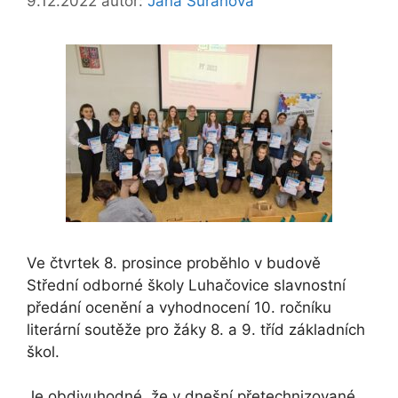
9.12.2022
autor:
Jana Šuráňová
Ve čtvrtek 8. prosince proběhlo v budově
Střední odborné školy Luhačovice slavnostní
předání ocenění a vyhodnocení 10. ročníku
literární soutěže pro žáky 8. a 9. tříd základních
škol.
Je obdivuhodné, že v dnešní přetechnizované