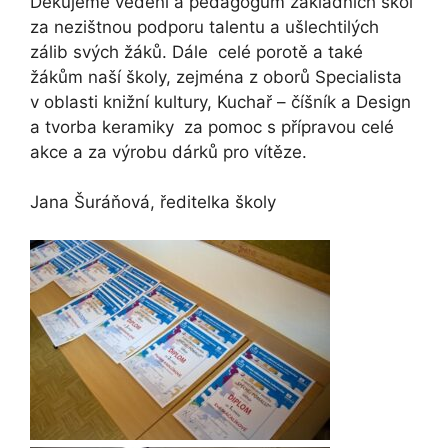
Děkujeme vedení a pedagogům základních škol
za nezištnou podporu talentu a ušlechtilých
zálib svých žáků. Dále celé porotě a také
žákům naší školy, zejména z oborů Specialista
v oblasti knižní kultury, Kuchař – číšník a Design
a tvorba keramiky za pomoc s přípravou celé
akce a za výrobu dárků pro vítěze.
Jana Šuráňová, ředitelka školy