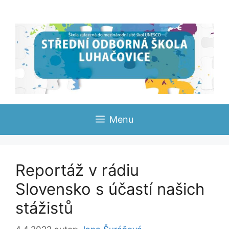
Přeskočit
na
obsah
Menu
Reportáž v rádiu
Slovensko s účastí našich
stážistů