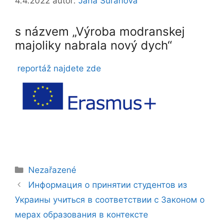
4.4.2022
autor:
Jana Šuráňová
s názvem „Výroba modranskej
majoliky nabrala nový dych“
reportáž najdete zde
Rubriky
Nezařazené
Информация о принятии студентов из
Украины учиться в соответствии с Законом о
мерах образования в контексте