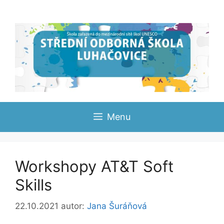
Přeskočit
na
obsah
Menu
Workshopy AT&T Soft
Skills
22.10.2021
autor:
Jana Šuráňová