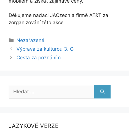
mobilem a získat zajímavé ceny.
Děkujeme nadaci JACzech a firmě AT&T za
zorganizování této akce
Rubriky
Nezařazené
Výprava za kulturou 3. G
Cesta za poznáním
Hledat:
JAZYKOVÉ VERZE