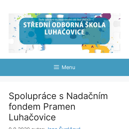
Přeskočit
na
obsah
Menu
Spolupráce s Nadačním
fondem Pramen
Luhačovice