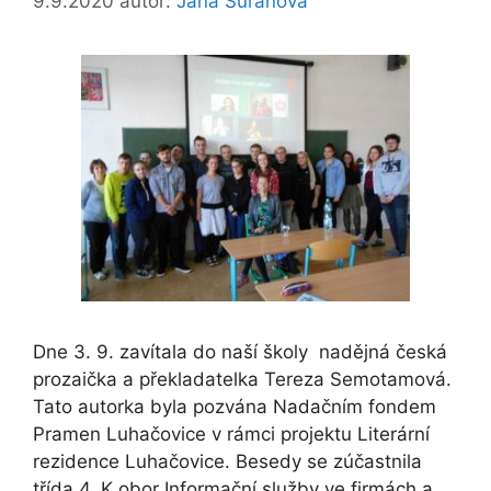
9.9.2020
autor:
Jana Šuráňová
Dne 3. 9. zavítala do naší školy nadějná česká
prozaička a překladatelka Tereza Semotamová.
Tato autorka byla pozvána Nadačním fondem
Pramen Luhačovice v rámci projektu Literární
rezidence Luhačovice. Besedy se zúčastnila
třída 4. K obor Informační služby ve firmách a