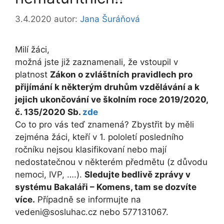
3.4.2020
autor:
Jana Šuráňová
Milí žáci,
možná jste již zaznamenali, že vstoupil v
platnost
Zákon o zvláštních pravidlech pro
přijímání k některým druhům vzdělávání a k
jejich ukončování ve školním roce 2019/2020,
č. 135/2020 Sb.
zde
Co to pro vás teď znamená? Zbystřit by měli
zejména žáci, kteří v 1. pololetí posledního
ročníku nejsou klasifikovaní nebo mají
nedostatečnou v některém předmětu (z důvodu
nemoci, IVP, ….).
Sledujte bedlivě zprávy v
systému Bakaláři – Komens, tam se dozvíte
více.
Případně se informujte na
vedeni@sosluhac.cz nebo 577131067.