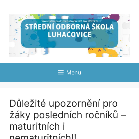
Přeskočit
na
obsah
Menu
Důležité upozornění pro
žáky posledních ročníků –
maturitních i
nematuritních!!