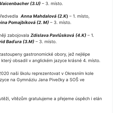
Vaicenbacher (3.U)
– 3. místo.
 předvedla
Anna Mahdalová (2.K
)
– 1. místo,
ina Pomajbíková (2. M)
– 3. místo.
něji zabojovala
Zdislava Pavlůsková
(4.K)
– 1.
id Baďura (3.M)
– 3. místo.
ji zastoupeny gastronomické obory, jež nejlépe
 který obsadil v anglickém jazyce krásné 4. místo.
2020 naši školu reprezentovat v Okresním kole
azyce na Gymnáziu Jana Pivečky a SOŠ ve
ěži, vítězům gratulujeme a přejeme úspěch i elán