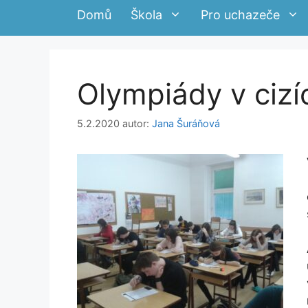
Domů
Škola
Pro uchazeče
Olympiády v cizí
5.2.2020
autor:
Jana Šuráňová