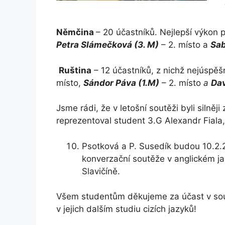
Němčina
– 20 účastníků. Nejlepší výkon
Petra Slámečková (3. M)
– 2. místo a
Sab
Ruština
– 12 účastníků, z nichž nejúspěš
místo,
Sándor Páva (1.M)
– 2. místo
a
Dav
Jsme rádi, že v letošní soutěži byli silně
reprezentoval student 3.G Alexandr Fiala,
Psotková a P. Susedík budou 10.2.
konverzační soutěže v anglickém j
Slavičíně.
Všem studentům děkujeme za účast v sout
v jejich dalším studiu cizích jazyků!