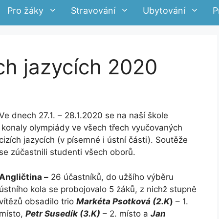
Pro žáky
Stravování
Ubytování
P
ch jazycích 2020
Ve dnech 27.1. – 28.1.2020 se na naší škole
konaly olympiády ve všech třech vyučovaných
cizích jazycích (v písemné i ústní části). Soutěže
se zúčastnili studenti všech oborů.
Angličtina –
26 účastníků, do užšího výběru
ústního kola se probojovalo 5 žáků, z nichž stupně
vítězů obsadilo trio
Markéta Psotková (2.K
)
– 1.
místo,
Petr Susedík (3.K)
– 2. místo a
Jan