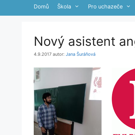
Domů
Škola
Pro uchazeče
Nový asistent an
4.9.2017
autor:
Jana Šuráňová