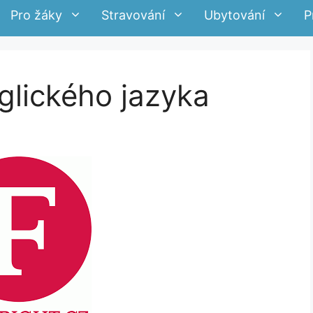
Pro žáky
Stravování
Ubytování
P
glického jazyka