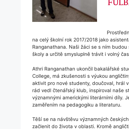
Prostředn
na celý školní rok 2017/2018 jako asisten
Ranganathana. Naši žáci se s ním budou 
školy a určitě smysluplně trávit i volný ča
Athri Ranganathan ukončil bakalářské stu
College, má zkušenosti s výukou angličtiny
aktivit pro nové studenty, doučoval, hrál
rád vedl čtenářský klub, inspiroval naše 
významnými americkými literárními díly. J
zaměřením na pedagogiku a literaturu.
Těší se na návštěvu významných českých
začlenit do života v oblasti. Kromě anglič