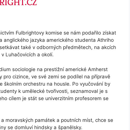
ictvím Fulbrightovy komise se nám podařilo získat
ta anglického jazyka amerického studenta Athriho
setkávat také v odborných předmětech, na akcích
s v Luhačovicích a okolí.
dium sociologie na prestižní americké Amherst
 pro cizince, ve své zemi se podílel na přípravě
 ve školním orchestru na housle. Po vyučování by
studenty k umělecké tvořivosti, seznamoval je s
eho cílem je stát se univerzitním profesorem se
 a moravských památek a poutních míst, chce se
tiny se domluví hindsky a španělsky.