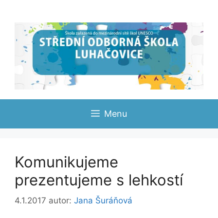
Přeskočit
na
obsah
Menu
Komunikujeme
prezentujeme s lehkostí
4.1.2017
autor:
Jana Šuráňová