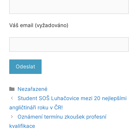
Váš email (vyžadováno)
Ponechte toto pole prázdné.
Rubriky
Nezařazené
Student SOŠ Luhačovice mezi 20 nejlepšími
angličtináři roku v ČR!
Oznámení termínu zkoušek profesní
kvalifikace