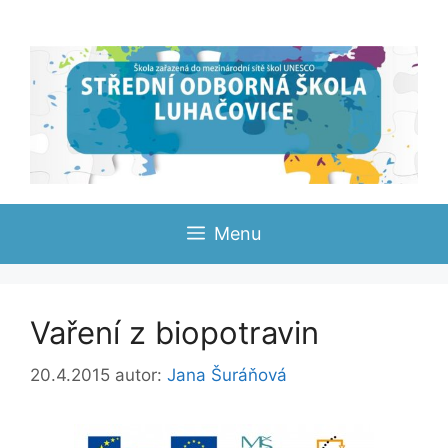
Přeskočit
na
obsah
Menu
Vaření z biopotravin
20.4.2015
autor:
Jana Šuráňová