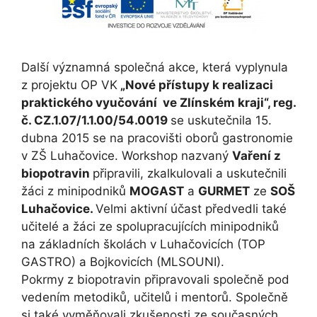
Další významná společná akce, která vyplynula
z projektu OP VK
„Nové přístupy k realizaci
praktického vyučování ve Zlínském kraji“, reg.
č. CZ.1.07/1.1.00/54.0019
se uskutečnila 15.
dubna 2015 se na pracovišti oborů gastronomie
v ZŠ Luhačovice. Workshop nazvaný
Vaření z
biopotravin
připravili, zkalkulovali a uskutečnili
žáci z minipodniků
MOGAST
a
GURMET
ze
SOŠ
Luhačovice.
Velmi aktivní účast předvedli také
učitelé a žáci ze spolupracujících minipodniků
na základních školách v Luhačovicích (TOP
GASTRO) a Bojkovicích (MLSOUNI).
Pokrmy z biopotravin připravovali společně pod
vedením metodiků, učitelů i mentorů. Společně
si také vyměňovali zkušenosti ze současných