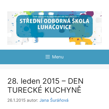
Přeskočit
na
obsah
Menu
28. leden 2015 – DEN
TURECKÉ KUCHYNĚ
26.1.2015
autor:
Jana Šuráňová