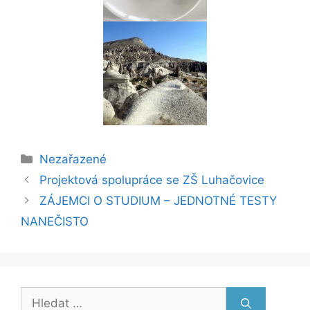
Rubriky
Nezařazené
Projektová spolupráce se ZŠ Luhačovice
ZÁJEMCI O STUDIUM – JEDNOTNÉ TESTY
NANEČISTO
Hledat: