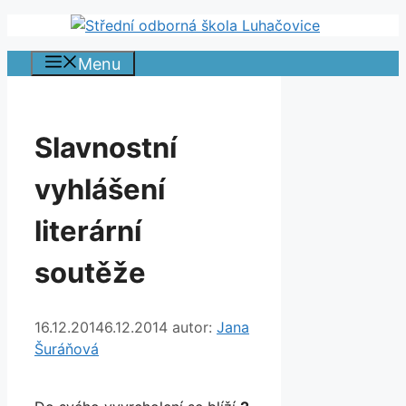
Přeskočit
na
Menu
obsah
Slavnostní
vyhlášení
literární
soutěže
16.12.2014
6.12.2014
autor:
Jana
Šuráňová