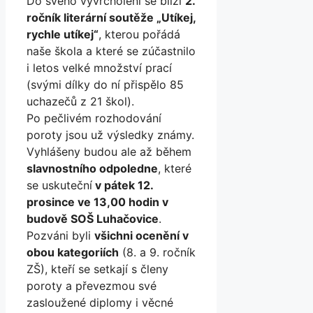
Do svého vyvrcholení se blíží
2.
ročník literární soutěže „Utíkej,
rychle utíkej“
, kterou pořádá
naše škola a které se zúčastnilo
i letos velké množství prací
(svými dílky do ní přispělo 85
uchazečů z 21 škol).
Po pečlivém rozhodování
poroty jsou už výsledky známy.
Vyhlášeny budou ale až během
slavnostního odpoledne
, které
se uskuteční
v pátek 12.
prosince ve 13,00 hodin v
budově SOŠ Luhačovice
.
Pozváni byli
všichni ocenění v
obou kategoriích
(8. a 9. ročník
ZŠ), kteří se setkají s členy
poroty a převezmou své
zasloužené diplomy i věcné