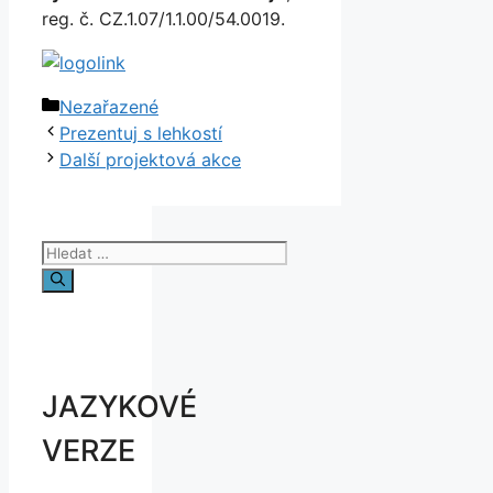
reg. č. CZ.1.07/1.1.00/54.0019.
Rubriky
Nezařazené
Prezentuj s lehkostí
Další projektová akce
Hledat:
JAZYKOVÉ
VERZE